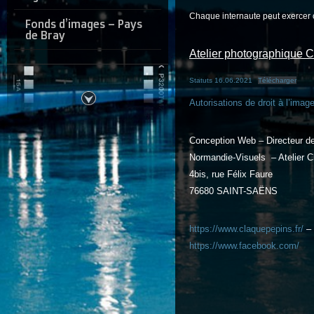
Chaque internaute peut exercer 
Fonds d’images – Pays
de Bray
Atelier photographique 
Statuts 16.06.2021
Télécharger
Autorisations de droit à l’imag
Conception Web – Directeur de 
Normandie-Visuels – Atelier 
4bis, rue Félix Faure
76680 SAINT-SAËNS
https://www.claquepepins.fr/
–
https://www.facebook.com/