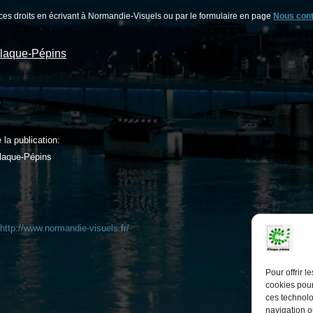
ces droits en écrivant à Normandie-Visuels ou par le formulaire en page
Nous cont
Claque-Pépins
e
la publication:
Claque-Pépins
http://www.
normandie-visuels.fr/
Pour offrir 
cookies pour
ces technolo
navigation ou