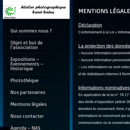
MENTIONS LÉGAL
Déclaration
Qui sommes nous ?
Conformément à la Loi « Informatiq
Objet et but de
La protection des données
l’association
– Aucune information personnelle
Expositions –
– Aucune information personnelle
Evennements –
– Les informations ne sont colle
Historique
et de statistiques internes à No
Photothèque
Informations nominatives
Nos partenaires
En application de la loi n° 78-17 
des droits d’opposition (article 38 
Mentions légales
données le concernant.
Ainsi, il
Nous contacter
informations le concernant qui so
communication ou la conservation
Agenda – NAS