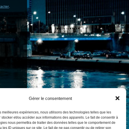
acter
.
Gérer le consentement
les meilleures expériences, nous utilisons des technologies telles que les
 stocker et/ou accéder aux informations des appareils. Le fait de consentir à
gies nous permettra de traiter des données telles que le comportement de
 les ID uniques sur ce site. Le fait de ne pas consentir ou de retirer son