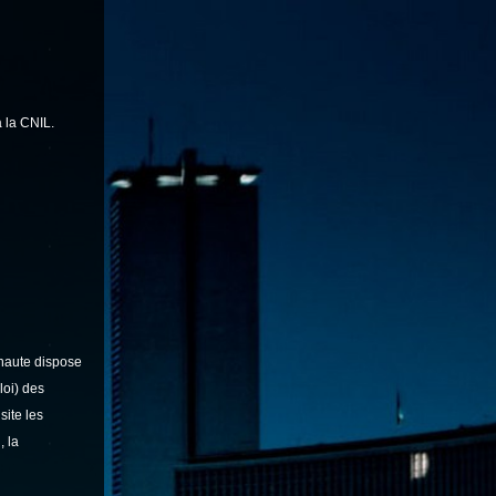
à la CNIL.
naute dispose
 loi) des
site les
, la